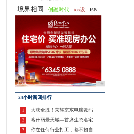
境界相同
创融时代
ios设
JSP/
广告
24小时新闻排行
大获全胜！荣耀京东电脑数码
1
喀什丽景天城—首席生态名宅
2
你在任何行业打工，都不如自
3