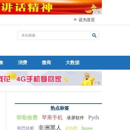
广告
设为首页
食
消费
微商
大数据
广告
热点标签
Pyth
听歌收费
苹果手机
录屏软件
非洲黑人
huaw
iOS的
辛巴分析