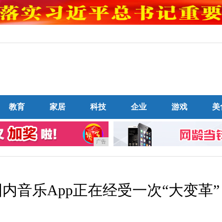
教育
家居
科技
企业
游戏
美
广告
内音乐App正在经受一次“大变革”