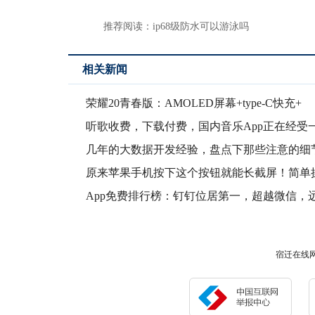
推荐阅读：
ip68级防水可以游泳吗
相关新闻
荣耀20青春版：AMOLED屏幕+type-C快充+
听歌收费，下载付费，国内音乐App正在经受
次“大变
几年的大数据开发经验，盘点下那些注意的细
避免采坑
原来苹果手机按下这个按钮就能长截屏！简单
几步，轻
App免费排行榜：钉钉位居第一，超越微信，
公最
宿迁在线网版权所