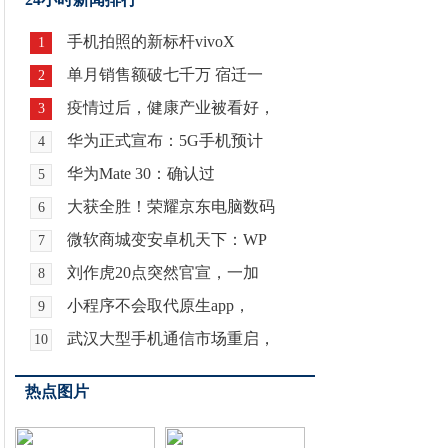
手机拍照的新标杆vivoX
1
单月销售额破七千万 宿迁一
2
疫情过后，健康产业被看好，
3
华为正式宣布：5G手机预计
4
华为Mate 30：确认过
5
大获全胜！荣耀京东电脑数码
6
微软商城变安卓机天下：WP
7
刘作虎20点突然官宣，一加
8
小程序不会取代原生app，
9
武汉大型手机通信市场重启，
10
热点图片