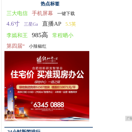
热点标签
三大电信
手机屏幕
一键下载
4.6寸
直播AP
5.5英
三星Ga
985高
李嫣和王
常程晒小
第四届“
小辣椒红
广
24小时新闻排行