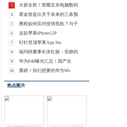
大获全胜！荣耀京东电脑数码
3
霍金曾提出关于未来的三条预
4
携程如何应对疫情危机？与子
5
这款苹果iPhone12P
6
钉钉登顶苹果App Sto
7
福玛特董事长宋红丽：安静的
8
华为P40曝光汇总！国产生
9
重磅！你们想要的华为Wi-
10
热点图片