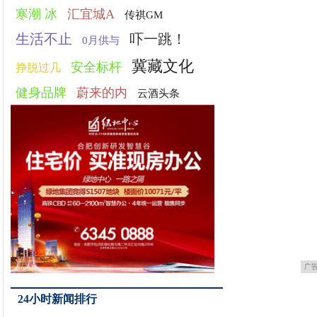
寒潮 冰
汇宜城A
传祺GM
生活不止
吓一跳！
0月供与
冀藏文化
安全标杆
挣脱过几
健身品牌
蔚来的内
云酒头条
广
24小时新闻排行