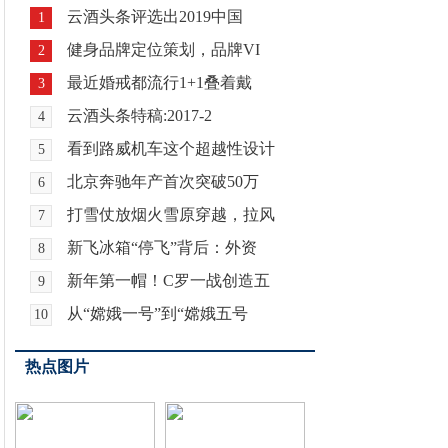
云酒头条评选出2019中国
1
健身品牌定位策划，品牌VI
2
最近婚戒都流行1+1叠着戴
3
云酒头条特稿:2017-2
4
看到路威机车这个超越性设计
5
北京奔驰年产首次突破50万
6
打雪仗放烟火雪原穿越，拉风
7
新飞冰箱“停飞”背后：外资
8
新年第一帽！C罗一战创造五
9
从“嫦娥一号”到“嫦娥五号
10
热点图片