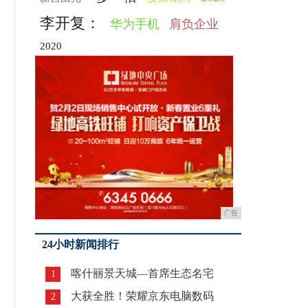
李开复：
华为手机
肩负企业
2020
广告
24小时新闻排行
喀什丽景天城—首席生态名宅
1
大获全胜！荣耀京东电脑数码
2