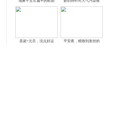
塌鼻子五官扁平的欧阳
娇韵诗针对大气污染推
圣诞+元旦，没点好运
平安夜，精致到发丝的