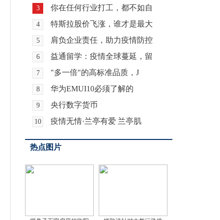
你在任何行业打工，都不如自
3
特斯拉股价飞涨，谁才是最大
4
肩负企业责任，助力疫情防控
5
益通留学：疫情全球蔓延，留
6
"多一倍"的高标准品质，J
7
华为EMUI10必须了解的
8
央行数字货币
9
疫情无情·兰亭有爱 兰亭肌
10
热点图片