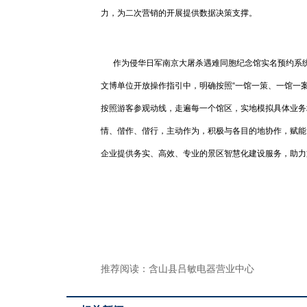
力，为二次营销的开展提供数据决策支撑。
作为侵华日军南京大屠杀遇难同胞纪念馆实名预约系统
文博单位开放操作指引中，明确按照“一馆一策、一馆一
按照游客参观动线，走遍每一个馆区，实地模拟具体业务
情、偕作、偕行，主动作为，积极与各目的地协作，赋能
企业提供务实、高效、专业的景区智慧化建设服务，助力
推荐阅读：
含山县吕敏电器营业中心