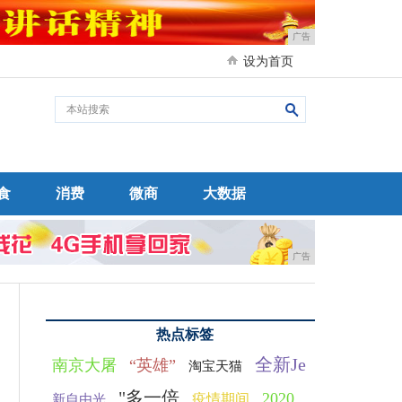
广告
设为首页
食
消费
微商
大数据
广告
热点标签
全新Je
南京大屠
“英雄”
淘宝天猫
"多一倍
2020
疫情期间
新自由光