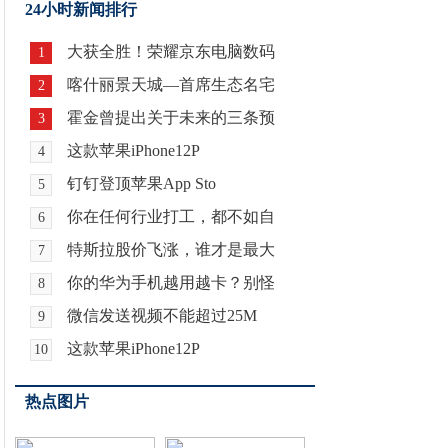
24小时新闻排行
大获全胜！荣耀京东电脑数码
1
喀什丽景天城—首席生态名宅
2
霍金曾提出关于未来的三条预
3
这款苹果iPhone12P
4
钉钉登顶苹果App Sto
5
你在任何行业打工，都不如自
6
特斯拉股价飞涨，谁才是最大
7
你的华为手机越用越卡？别怪
8
微信发送视频不能超过25M
9
这款苹果iPhone12P
10
热点图片