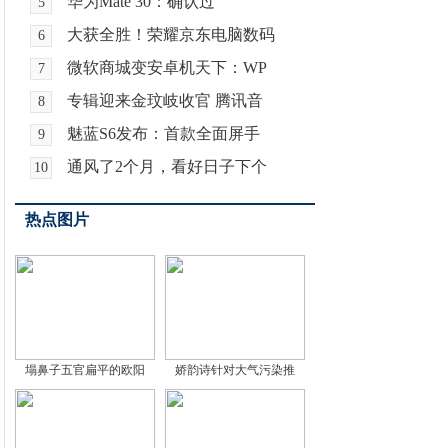
华为Mate 30：确认过
5
大获全胜！荣耀京东电脑数码
6
微软商城变安卓机天下：WP
7
专辑迎来金玟岐收官 腾讯音
8
魅蓝S6发布：首款全面屏手
9
通风了2个月，看好日子下个
10
热点图片
塌鼻子五官扁平的欧阳
娇韵诗针对大气污染推