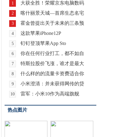
大获全胜！荣耀京东电脑数码
1
喀什丽景天城—首席生态名宅
2
霍金曾提出关于未来的三条预
3
这款苹果iPhone12P
4
钉钉登顶苹果App Sto
5
你在任何行业打工，都不如自
6
特斯拉股价飞涨，谁才是最大
7
什么样的的流量卡资费适合你
8
小米澄清：并未获得网传的贷
9
雷军：小米10作为高端旗舰
10
热点图片