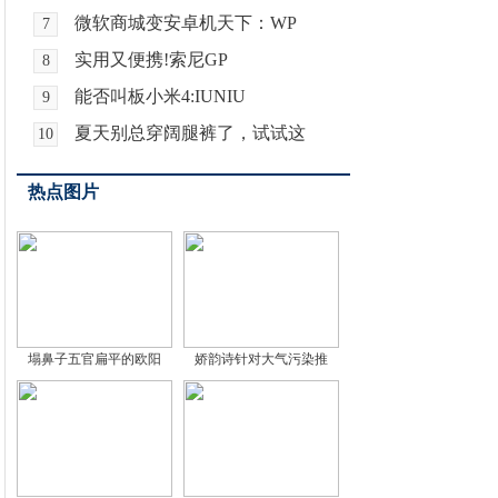
微软商城变安卓机天下：WP
7
实用又便携!索尼GP
8
能否叫板小米4:IUNIU
9
夏天别总穿阔腿裤了，试试这
10
热点图片
塌鼻子五官扁平的欧阳
娇韵诗针对大气污染推