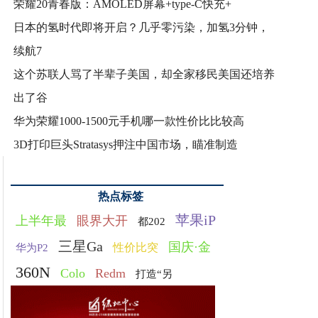
荣耀20青春版：AMOLED屏幕+type-C快充+
日本的氢时代即将开启？几乎零污染，加氢3分钟，
续航7
这个苏联人骂了半辈子美国，却全家移民美国还培养
出了谷
华为荣耀1000-1500元手机哪一款性价比比较高
3D打印巨头Stratasys押注中国市场，瞄准制造
热点标签
苹果iP
上半年最
眼界大开
都202
三星Ga
国庆·金
性价比突
华为P2
360N
Colo
Redm
打造“另