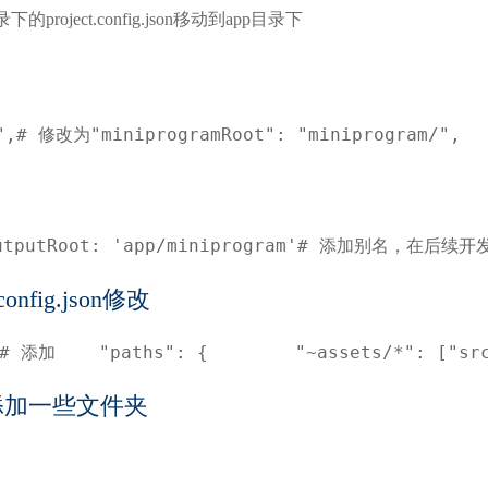
ject.config.json移动到app目录下
",# 修改为"miniprogramRoot": "miniprogram/",
putRoot: 'app/miniprogram'# 添加别名，在后续开发中直接使用
sconfig.json修改
# 添加    "paths": {        "~assets/*": ["src
添加一些文件夹