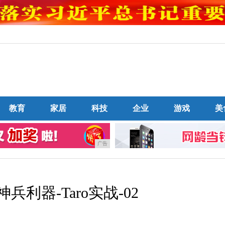
教育
家居
科技
企业
游戏
美
广告
兵利器-Taro实战-02