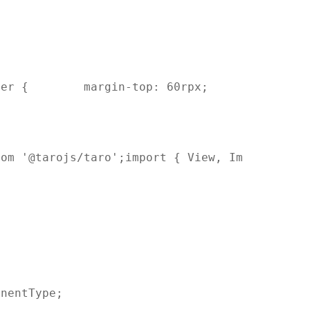
der {        margin-top: 60rpx;        width:
rom '@tarojs/taro';import { View, Image, Navi
onentType;