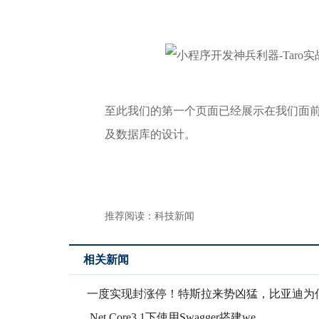
至此我们的第一个页面已经展示在我们面
及数据库的设计。
推荐阅读：
科技新闻
相关新闻
一度实现封涨停！特斯拉来势凶猛，比亚迪为
被看好？
.Net Core3.1下使用Swagger搭建we