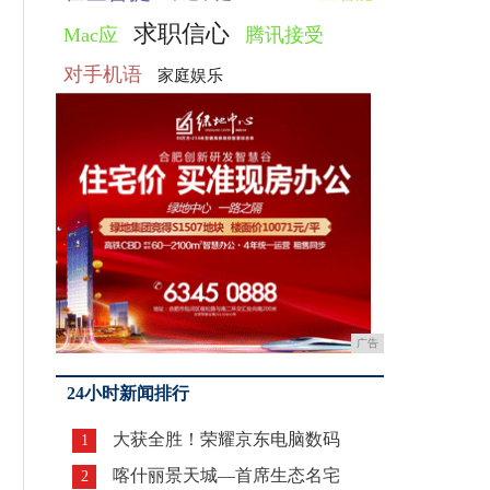
求职信心
Mac应
腾讯接受
对手机语
家庭娱乐
广告
24小时新闻排行
大获全胜！荣耀京东电脑数码
1
喀什丽景天城—首席生态名宅
2