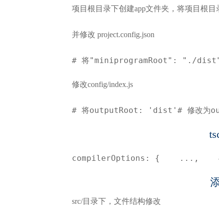
项目根目录下创建app文件夹，将项目根目录下的pro
并修改 project.config.json
# 将"miniprogramRoot": "./dist
修改config/index.js
# 将outputRoot: 'dist'# 修改为out
t
compilerOptions: {    ...,    
src/目录下，文件结构修改