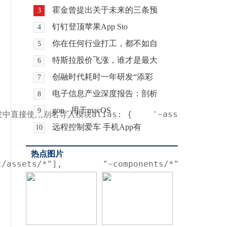
霍金曾提出关于未来的三条预
3
钉钉登顶苹果App Sto
4
你在任何行业打工，都不如自
5
特斯拉股价飞涨，谁才是最大
6
创融时代耗时一年研发“添彩
7
电子信息产业深度报告：剖析
8
gon - 用于macOS
9
别名导入模块alias: {    '~assets': path.resolve(__
远程控制爱车 手机App有
10
热点图片
/assets/*"],        "~components/*": ["src/co