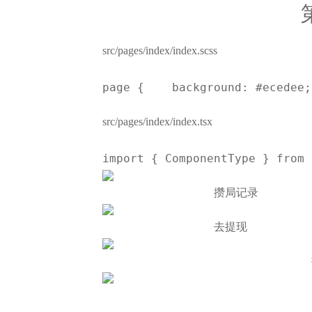
src/pages/index/index.scss
page {    background: #ecedee;
src/pages/index/index.tsx
import { ComponentType } from 
攒局记录
去提现