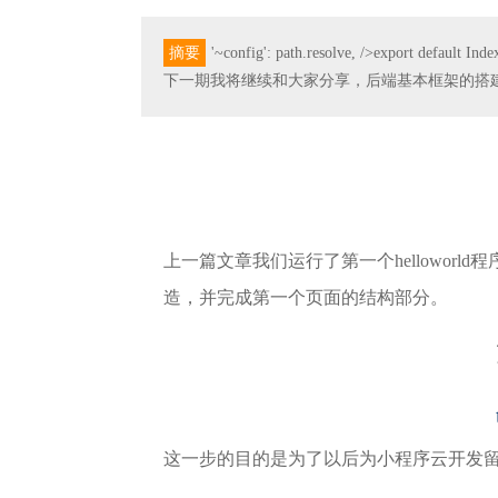
摘要
'~config': path.resolve, />export
下一期我将继续和大家分享，后端基本框架的搭
上一篇文章我们运行了第一个hellowor
造，并完成第一个页面的结构部分。
这一步的目的是为了以后为小程序云开发留出余地，修