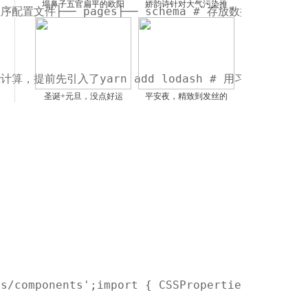
塌鼻子五官扁平的欧阳
娇韵诗针对大气污染推
序配置文件├── pages├── schema # 存放数据结构定义文件
 后面会有一些计算，提前先引入了yarn add lodash # 用习
圣诞+元旦，没点好运
平安夜，精致到发丝的
js/components';import { CSSProperties } from 