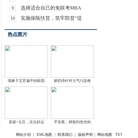
选择适合自己的免联考MBA
9
实施保险扶贫，筑牢防贫“堤
10
热点图片
塌鼻子五官扁平的欧阳
娇韵诗针对大气污染推
圣诞+元旦，没点好运
平安夜，精致到发丝的
网站介绍
|
XML地图
|
联系我们
|
版权声明
|
网站地图
TXT