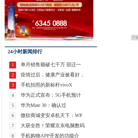
广
24小时新闻排行
单月销售额破七千万 宿迁一
1
疫情过后，健康产业被看好，
2
手机拍照的新标杆vivoX
3
华为正式宣布：5G手机预计
4
华为Mate 30：确认过
5
微软商城变安卓机天下：WP
6
大获全胜！荣耀京东电脑数码
7
手机购物APP开发的功能介
8