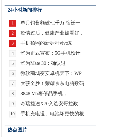
24小时新闻排行
单月销售额破七千万 宿迁一
1
疫情过后，健康产业被看好，
2
手机拍照的新标杆vivoX
3
华为正式宣布：5G手机预计
4
华为Mate 30：确认过
5
微软商城变安卓机天下：WP
6
大获全胜！荣耀京东电脑数码
7
8848 M5奢侈品手机，
8
奇瑞捷途X70入选安哥拉政
9
手机充电慢、电池坏更快的根
10
热点图片