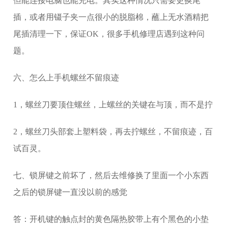
但能连接电脑也能充电。其实这种情况只需要更换尾
插，或者用镊子夹一点很小的脱脂棉，蘸上无水酒精把
尾插清理一下，保证OK，很多手机修理店遇到这种问
题。
六、怎么上手机螺丝不留痕迹
1，螺丝刀要顶住螺丝，上螺丝的关键在与顶，而不是拧
2，螺丝刀头部套上塑料袋，再去拧螺丝，不留痕迹，百
试百灵。
七、锁屏键之前坏了，然后去维修换了里面一个小东西
之后的锁屏键一直没以前的感觉
答：开机键的触点封的黄色隔热胶带上有个黑色的小垫