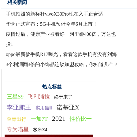
相关新闻
手机拍照的新标杆vivoX30Pro现在入手正合适
华为正式宣布：5G手机预计今年6月上市！
疫情过后，健康产业被看好，阿里砸400亿，万达也
投1
oppo最新款手机R17曝光，看看这款手机有没有刘海
3个利润翻3倍的小饰品连锁加盟攻略，你知道几个？
热点标签
三星S9
飞利浦拉
终于来了
李亚鹏王
诺基亚X
实用篇Ⅲ
2021
一加7T
性价比十
踏青出行
专为喵星
极米Z4