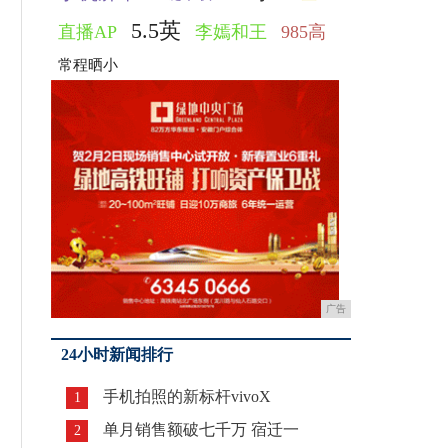
5.5英
直播AP
李嫣和王
985高
常程晒小
广告
24小时新闻排行
手机拍照的新标杆vivoX
1
单月销售额破七千万 宿迁一
2