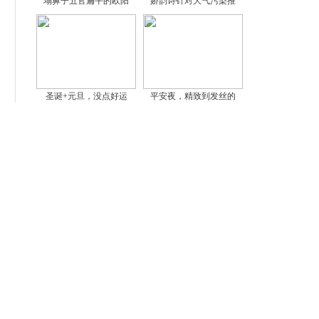
塌鼻子五官扁平的欧阳
娇韵诗针对大气污染推
圣诞+元旦，没点好运
平安夜，精致到发丝的