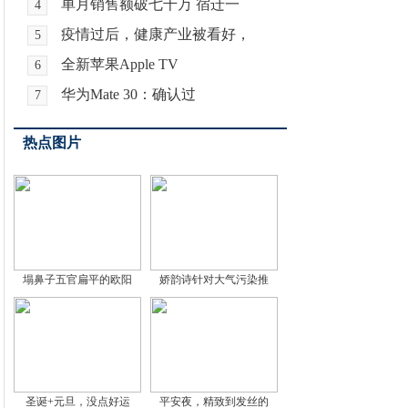
单月销售额破七千万 宿迁一
4
疫情过后，健康产业被看好，
5
全新苹果Apple TV
6
华为Mate 30：确认过
7
热点图片
塌鼻子五官扁平的欧阳
娇韵诗针对大气污染推
圣诞+元旦，没点好运
平安夜，精致到发丝的