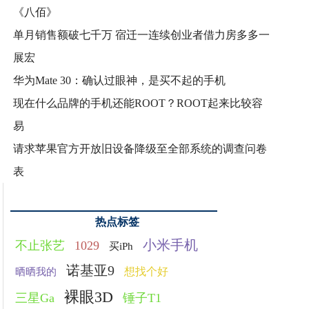
《八佰》
单月销售额破七千万 宿迁一连续创业者借力房多多一
展宏
华为Mate 30：确认过眼神，是买不起的手机
现在什么品牌的手机还能ROOT？ROOT起来比较容
易
请求苹果官方开放旧设备降级至全部系统的调查问卷
表
热点标签
小米手机
不止张艺
1029
买iPh
诺基亚9
想找个好
晒晒我的
裸眼3D
三星Ga
锤子T1