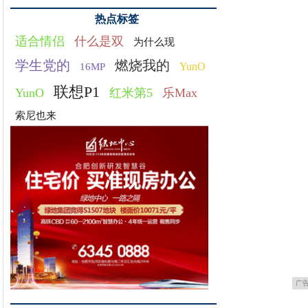
热点标签
适合情侣
什么是双
为什么现
学生党的
燃烧我的
YunO
16MP
联想P1
YunO
红米第5
乐Max
索尼也来
广