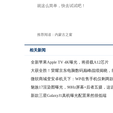
就这么简单，快去试试吧！
推荐阅读：
内蒙古之窗
相关新闻
全新苹果Apple TV 4K曝光，将搭载A12芯片
大获全胜！荣耀京东电脑数码巅峰战绩揭晓，
揽八
微软商城变安卓机天下：WP在售手机仅剩两
魅族17渲染图曝光，90Hz屏幕+后者五摄，这
新款三星GalaxyJ1真机曝光配置果然很低端