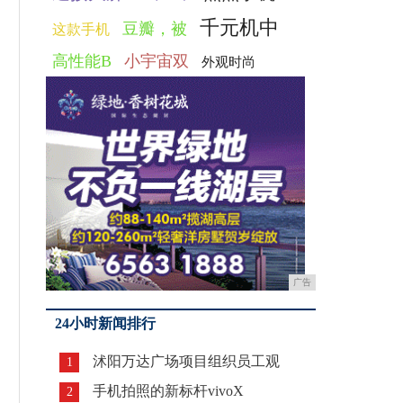
千元机中
豆瓣，被
这款手机
高性能B
小宇宙双
外观时尚
广告
24小时新闻排行
沭阳万达广场项目组织员工观
1
手机拍照的新标杆vivoX
2