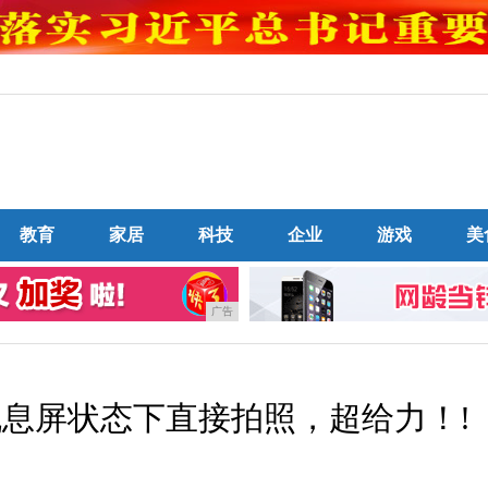
教育
家居
科技
企业
游戏
美
广告
机息屏状态下直接拍照，超给力！!